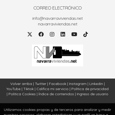
CORREO ELECTRÓNICO
info@navarraviviendas.net
navarraviviendas.net
Volver arriba
|
Twitter
|
Facebook
|
Instagram
|
Linkedin
|
YouTube
|
Tiktok
|
Califica mi servicio
|
Política de privacidad
|
Politica Cookies
|
Índice de contenidos
|
Ingreso de usuario
Utilizamos cookies propias y de terceros para analizar y medir
nuestros servicios; elaborar estadísticas y un perfil en base a