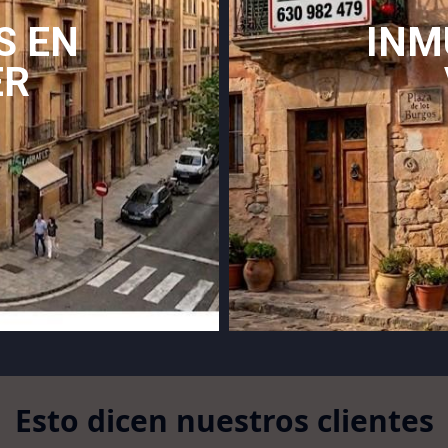
S EN
INM
ER