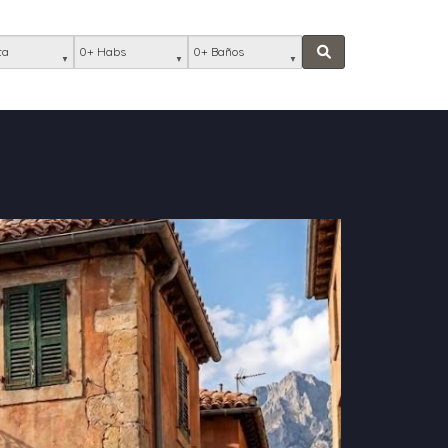
ación
Habs
Baños
Buscar