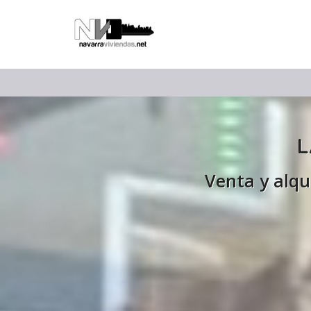
L
Venta y alqu