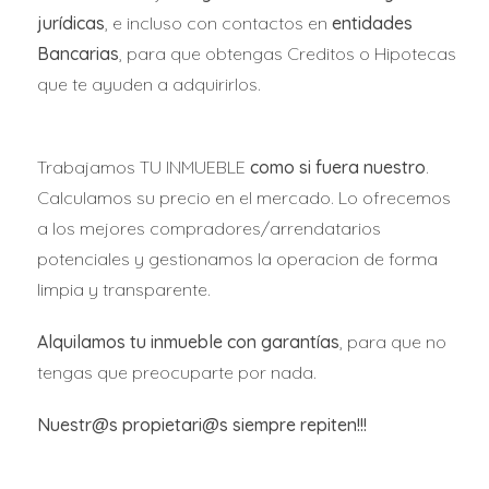
jurídicas
, e incluso con contactos en
entidades
contempla
destinar un 30% de las promociones a
Bancarias
, para que obtengas Creditos o Hipotecas
vivienda protegida
, para ampliar el parque público
que te ayuden a adquirirlos.
de vivienda, mientras que un 15% de esa cifra será
para alquiler social.
Trabajamos TU INMUEBLE
como si fuera nuestro
.
Calculamos su precio en el mercado. Lo ofrecemos
a los mejores compradores/arrendatarios
potenciales y gestionamos la operacion de forma
limpia y transparente.
Alquilamos tu inmueble con garantías
, para que no
tengas que preocuparte por nada.
Nuestr@s propietari@s siempre repiten!!!