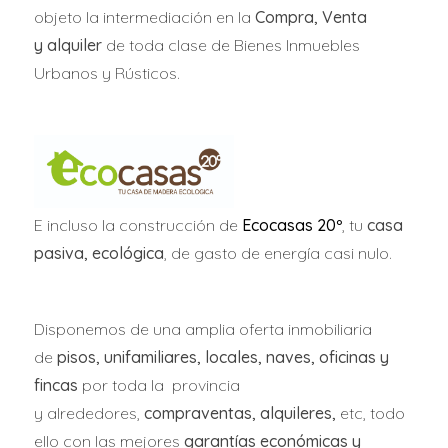
A la espera de conocer los “detalles técnicos” de la
objeto la intermediación en la
Compra, Venta
Ley de Vivienda,
la normativa prevé un recargo del
y alquiler
de toda clase de Bienes Inmuebles
150% del IBI para los pisos vacíos y una regulación
Urbanos y Rústicos.
del precio del alquiler para bajar las rentas en las
viviendas en manos de grandes propietarios,
teniendo en cuenta índices de referencia en zonas
tensionadas.
E incluso la construcción de
Ecocasas 20º
, tu
casa
Del mismo modo, se considerará grandes
pasiva, ecológica
, de gasto de energía casi nulo.
propietarios a aquellos que tengan diez inmuebles
o más
. Fuentes del Gobierno indicaron que el
control de precios a grandes propietarios solo se
Disponemos de una amplia oferta inmobiliaria
aplicará a personas jurídicas, no así a personas
de
pisos, unifamiliares, locales, naves, oficinas y
físicas, aunque tengan más de 10 inmuebles
fincas
por toda la provincia
arrendados.
y alrededores,
compraventas, alquileres,
etc, todo
ello con las mejores
garantías económicas y
La nueva ley de vivienda también