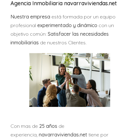
“una ley muy ambiciosa” que
será “esencial” para
Agencia Inmobiliaria navarraviviendas.net
garantizar el derecho a la vivienda
entre “la gente
Nuestra empresa
está formada por un equipo
que tiene mas dificultades” y que incluirá también,
profesional
experimentado y dinámico
con un
según ha anunciado esta mañana el presidente del
objetivo común:
Satisfacer las necesidades
Gobierno, Pedro Sánchez, un bono social para los
inmobiliarias
de nuestros Clientes.
jóvenes de entre 18 y 35 años, para ayudarles a su
emancipación.
Este bono social será de 250 euros
y se extenderá
durante dos años. “Es una cantidad nada
despreciable”, ha insistido Bolaños.
EL CONTROL DE PRECIOS
SOLO AFECTARÁ A
PERSONAS JURÍDICAS
Con mas de
25 años
de
experiencia,
navarraviviendas.net
tiene por