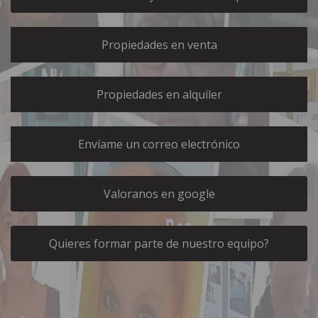
whatsapp
Compartir
enviando
Propiedades en venta
un
SMS
Propiedades en alquiler
Otras
funciones:
Envíame un correo electrónico
Copiar
link
Valoranos en google
de
la
Ecard
Quieres formar parte de nuestro equipo?
Agregar
a
Inicio
Guardar